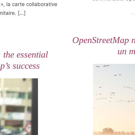
», la carte collaborative
nitaire. […]
OpenStreetMap n
un m
 the essential
p’s success